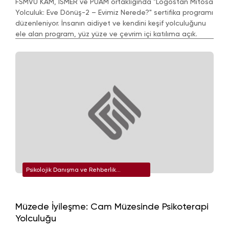
FSMVÜ KAM, İSMER ve PUAM ortaklığında "Logostan Mitosa
Yolculuk: Eve Dönüş-2 – Evimiz Nerede?" sertifika programı
düzenleniyor. İnsanın aidiyet ve kendini keşif yolculuğunu
ele alan program, yüz yüze ve çevrim içi katılıma açık.
Psikolojik Danışma ve Rehberlik
Uygulama ve Araştırma Merkezi
Müzede İyileşme: Cam Müzesinde Psikoterapi
Yolculuğu