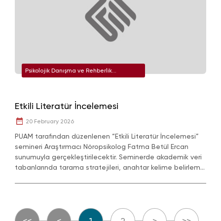
Psikolojik Danışma ve Rehberlik
Uygulama ve Araştırma Merkezi
Etkili Literatür İncelemesi
20 February 2026
PUAM tarafından düzenlenen “Etkili Literatür İncelemesi”
semineri Araştırmacı Nöropsikolog Fatma Betül Ercan
sunumuyla gerçekleştirilecektir. Seminerde akademik veri
tabanlarında tarama stratejileri, anahtar kelime belirleme,
vb. ele alınacaktır.
<<
<
1
2
>
>>