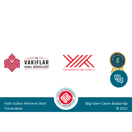
Fatih Sultan Mehmet Vakıf
Bilgi İşlem Daire Başkanlığı
Üniversitesi
© 2022