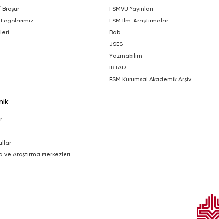
/ Broşür
FSMVÜ Yayınları
 Logolarımız
FSM İlmî Araştırmalar
leri
bab
JSES
Yazmabilim
İBTAD
FSM Kurumsal Akademik Arşiv
mik
r
ullar
a ve Araştırma Merkezleri