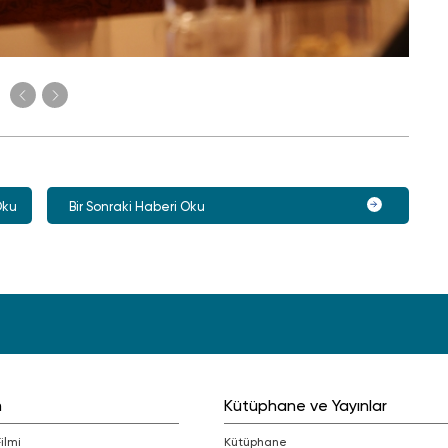
Oku
Bir Sonraki Haberi Oku
m
Kütüphane ve Yayınlar
Filmi
Kütüphane