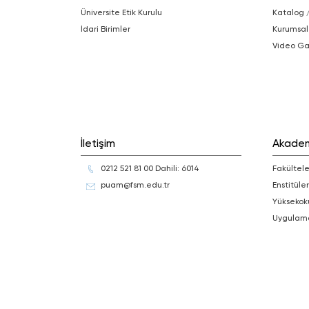
Üniversite Etik Kurulu
Katalog 
İdari Birimler
Kurumsal
Video Ga
İletişim
Akade
0212 521 81 00 Dahili: 6014
Fakültele
puam@fsm.edu.tr
Enstitüler
Yüksekok
Uygulam